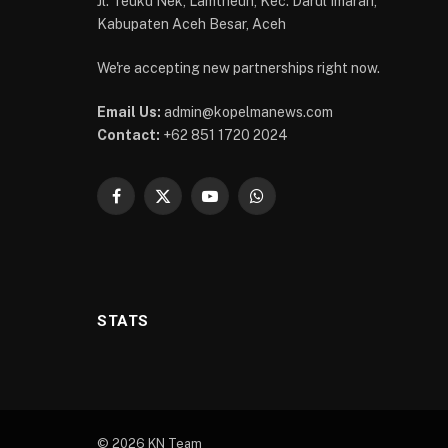
Jl. Teuku Nek, Lamtheun, Kec. Darul Imarah,
Kabupaten Aceh Besar, Aceh
We're accepting new partnerships right now.
Email Us:
admin@kopelmanews.com
Contact:
+62 851 1720 2024
Facebook
X
YouTube
WhatsApp
(Twitter)
STATS
© 2026 KN Team