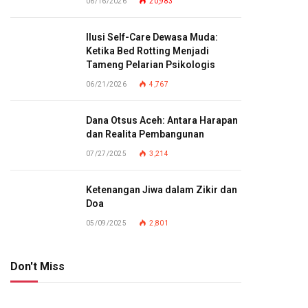
06/16/2026
20,983
Ilusi Self-Care Dewasa Muda:
Ketika Bed Rotting Menjadi
Tameng Pelarian Psikologis
06/21/2026
4,767
Dana Otsus Aceh: Antara Harapan
dan Realita Pembangunan
07/27/2025
3,214
Ketenangan Jiwa dalam Zikir dan
Doa
05/09/2025
2,801
Don't Miss