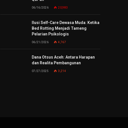
06/16/2026
20,983
Ilusi Self-Care Dewasa Muda: Ketika
Bed Rotting Menjadi Tameng
Pelarian Psikologis
06/21/2026
4,767
Dana Otsus Aceh: Antara Harapan
dan Realita Pembangunan
07/27/2025
3,214