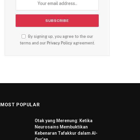
By signing up, you agree to the our
terms and our
Privacy Policy
agreement.
MOST POPULAR
Otak yang Merenung: Ketika
Neurosains Membuktikan
Kebenaran Tafakkur dalam Al-
Qur’an