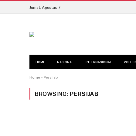
Jumat, Agustus 7
HOME
NASIONAL
INTERNASIONAL
POLITI
Home
»
Persijab
BROWSING:
PERSIJAB