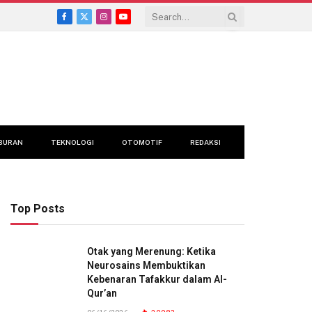
Facebook
X
Instagram
YouTube
(Twitter)
BURAN
TEKNOLOGI
OTOMOTIF
REDAKSI
Top Posts
Otak yang Merenung: Ketika
Neurosains Membuktikan
Kebenaran Tafakkur dalam Al-
Qur’an