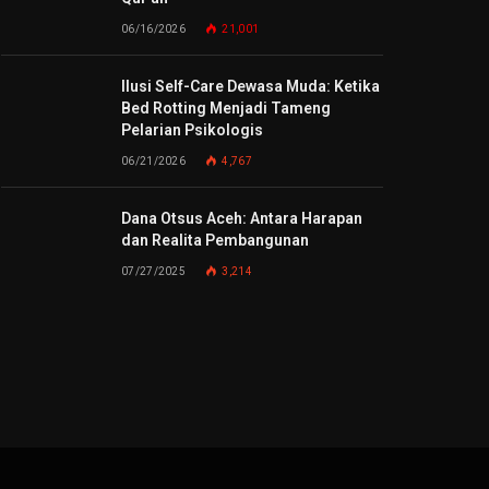
06/16/2026
21,001
Ilusi Self-Care Dewasa Muda: Ketika
Bed Rotting Menjadi Tameng
Pelarian Psikologis
06/21/2026
4,767
Dana Otsus Aceh: Antara Harapan
dan Realita Pembangunan
07/27/2025
3,214