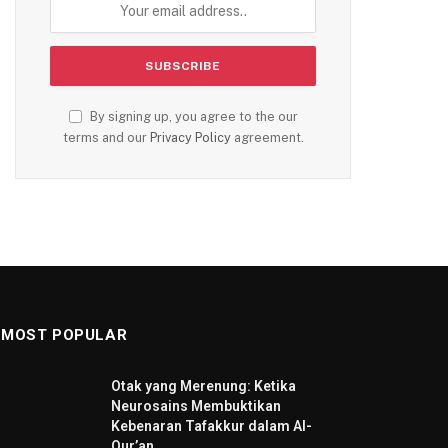
By signing up, you agree to the our
terms and our
Privacy Policy
agreement.
MOST POPULAR
Otak yang Merenung: Ketika
Neurosains Membuktikan
Kebenaran Tafakkur dalam Al-
Qur’an