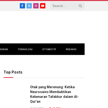
Facebook
X
Instagram
YouTube
(Twitter)
BURAN
TEKNOLOGI
OTOMOTIF
REDAKSI
Top Posts
Otak yang Merenung: Ketika
Neurosains Membuktikan
Kebenaran Tafakkur dalam Al-
Qur’an