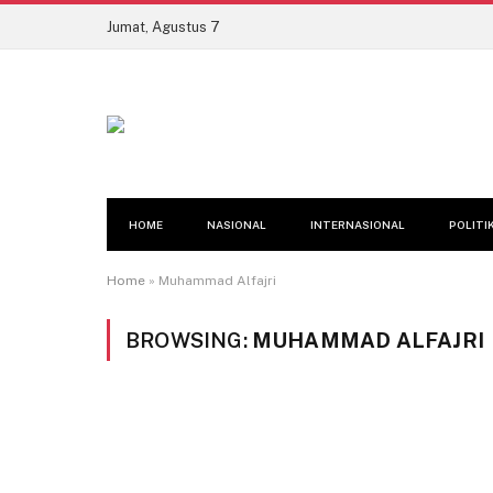
Jumat, Agustus 7
HOME
NASIONAL
INTERNASIONAL
POLITI
Home
»
Muhammad Alfajri
BROWSING:
MUHAMMAD ALFAJRI