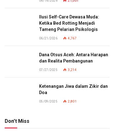
06/16/2026
21,001
Ilusi Self-Care Dewasa Muda:
Ketika Bed Rotting Menjadi
Tameng Pelarian Psikologis
06/21/2026
4,767
Dana Otsus Aceh: Antara Harapan
dan Realita Pembangunan
07/27/2025
3,214
Ketenangan Jiwa dalam Zikir dan
Doa
05/09/2025
2,801
Don't Miss