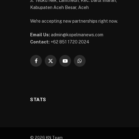
Jl. Teuku Nek, Lamtheun, Kec. Darul Imarah,
Kabupaten Aceh Besar, Aceh
We're accepting new partnerships right now.
Email Us:
admin@kopelmanews.com
Contact:
+62 851 1720 2024
Facebook
X
YouTube
WhatsApp
(Twitter)
STATS
© 2026 KN Team