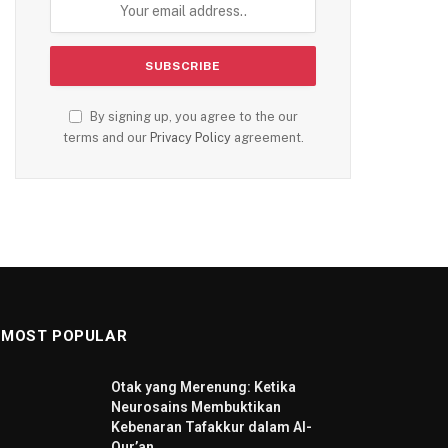
By signing up, you agree to the our
terms and our
Privacy Policy
agreement.
MOST POPULAR
Otak yang Merenung: Ketika
Neurosains Membuktikan
Kebenaran Tafakkur dalam Al-
Qur’an