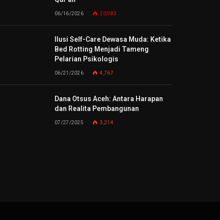
06/16/2026
20,983
Ilusi Self-Care Dewasa Muda: Ketika
Bed Rotting Menjadi Tameng
Pelarian Psikologis
06/21/2026
4,767
Dana Otsus Aceh: Antara Harapan
dan Realita Pembangunan
07/27/2025
3,214