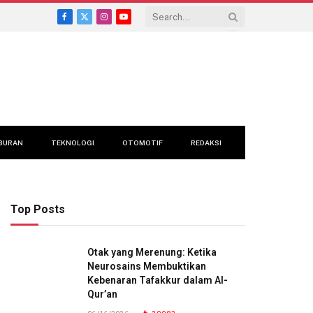
Facebook
X
Instagram
YouTube
(Twitter)
BURAN
TEKNOLOGI
OTOMOTIF
REDAKSI
Top Posts
Otak yang Merenung: Ketika
Neurosains Membuktikan
Kebenaran Tafakkur dalam Al-
Qur’an