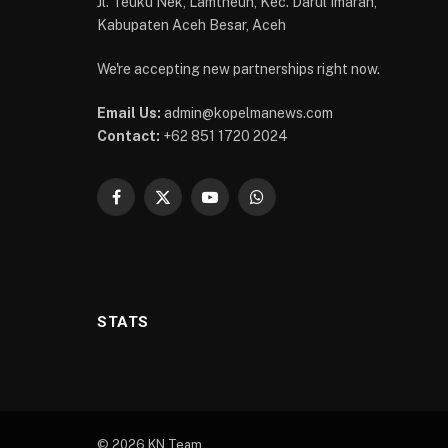
Jl. Teuku Nek, Lamtheun, Kec. Darul Imarah,
Kabupaten Aceh Besar, Aceh
We're accepting new partnerships right now.
Email Us:
admin@kopelmanews.com
Contact:
+62 851 1720 2024
Facebook
X
YouTube
WhatsApp
(Twitter)
STATS
© 2026 KN Team