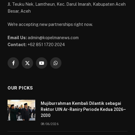
Jl. Teuku Nek, Lamtheun, Kec. Darul Imarah, Kabupaten Aceh
Besar, Aceh
We're accepting new partnerships right now.
Email Us:
admin@kopelmanews.com
Contact:
+62 851 1720 2024
Facebook
X
YouTube
WhatsApp
(Twitter)
OUR PICKS
Mujiburrahman Kembali Dilantik sebagai
Rektor UIN Ar-Raniry Periode Kedua 2026–
2030
08/06/2026