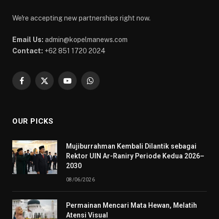
We're accepting new partnerships right now.
Email Us:
admin@kopelmanews.com
Contact:
+62 851 1720 2024
Facebook
X
YouTube
WhatsApp
(Twitter)
OUR PICKS
Mujiburrahman Kembali Dilantik sebagai
Rektor UIN Ar-Raniry Periode Kedua 2026–
2030
08/06/2026
Permainan Mencari Mata Hewan, Melatih
Atensi Visual