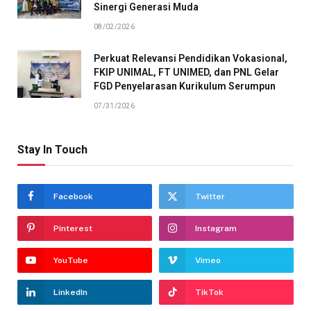
Sinergi Generasi Muda
08/02/2026
Perkuat Relevansi Pendidikan Vokasional,
FKIP UNIMAL, FT UNIMED, dan PNL Gelar
FGD Penyelarasan Kurikulum Serumpun
07/31/2026
Stay In Touch
Facebook
Twitter
Pinterest
Instagram
YouTube
Vimeo
LinkedIn
TikTok