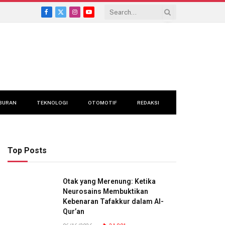
Facebook
X
Instagram
YouTube
(Twitter)
BURAN
TEKNOLOGI
OTOMOTIF
REDAKSI
Top Posts
Otak yang Merenung: Ketika
Neurosains Membuktikan
Kebenaran Tafakkur dalam Al-
Qur’an