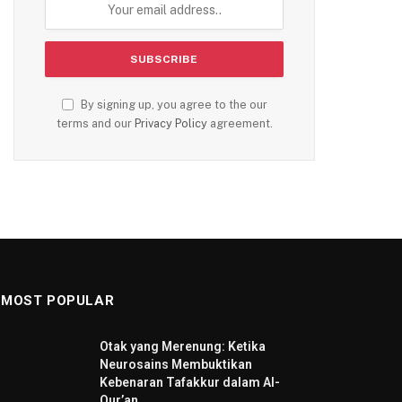
By signing up, you agree to the our
terms and our
Privacy Policy
agreement.
MOST POPULAR
Otak yang Merenung: Ketika
Neurosains Membuktikan
Kebenaran Tafakkur dalam Al-
Qur’an