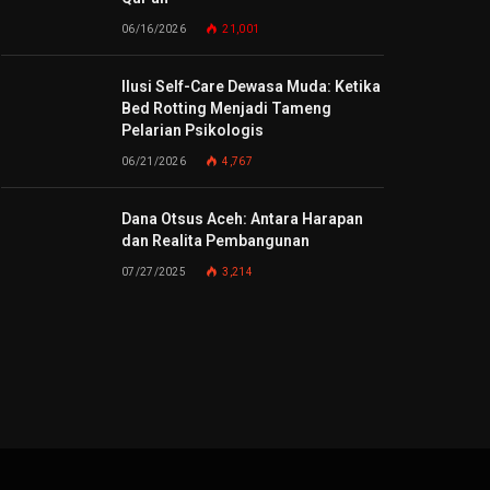
06/16/2026
21,001
Ilusi Self-Care Dewasa Muda: Ketika
Bed Rotting Menjadi Tameng
Pelarian Psikologis
06/21/2026
4,767
Dana Otsus Aceh: Antara Harapan
dan Realita Pembangunan
07/27/2025
3,214