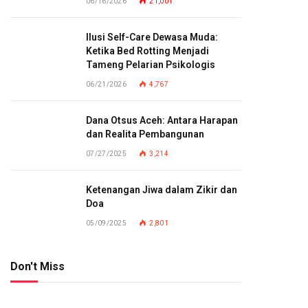
06/16/2026
21,001
Ilusi Self-Care Dewasa Muda:
Ketika Bed Rotting Menjadi
Tameng Pelarian Psikologis
06/21/2026
4,767
Dana Otsus Aceh: Antara Harapan
dan Realita Pembangunan
07/27/2025
3,214
Ketenangan Jiwa dalam Zikir dan
Doa
05/09/2025
2,801
Don't Miss