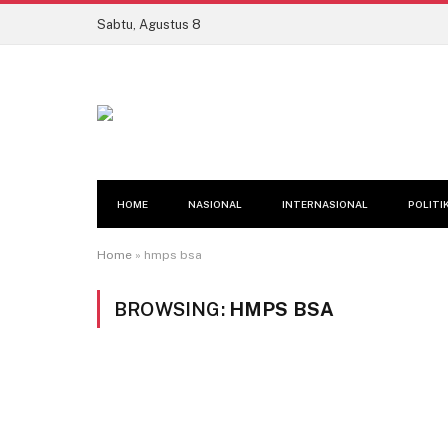
Sabtu, Agustus 8
HOME
NASIONAL
INTERNASIONAL
POLITI
Home
»
hmps bsa
BROWSING:
HMPS BSA