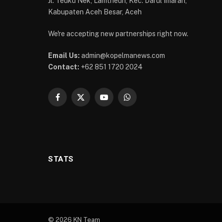
Jl. Teuku Nek, Lamtheun, Kec. Darul Imarah,
Kabupaten Aceh Besar, Aceh
We're accepting new partnerships right now.
Email Us:
admin@kopelmanews.com
Contact:
+62 851 1720 2024
Facebook
X
YouTube
WhatsApp
(Twitter)
STATS
© 2026 KN Team