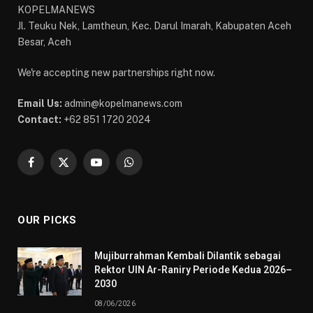
KOPELMANEWS
Jl. Teuku Nek, Lamtheun, Kec. Darul Imarah, Kabupaten Aceh
Besar, Aceh
We're accepting new partnerships right now.
Email Us:
admin@kopelmanews.com
Contact:
+62 851 1720 2024
Facebook
X
YouTube
WhatsApp
(Twitter)
OUR PICKS
Mujiburrahman Kembali Dilantik sebagai
Rektor UIN Ar-Raniry Periode Kedua 2026–
2030
08/06/2026