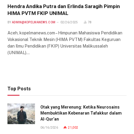
Hendra Andika Putra dan Erlinda Saragih Pimpin
HIMA PVTM FKIP UNIMAL
BY
ADMIN@KOPELMANEWS.COM
02/26/2025
78
Aceh, kopelmanews.com – Himpunan Mahasiswa Pendidikan
Vokasional Teknik Mesin (HIMA PVTM) Fakultas Keguruan
dan Ilmu Pendidikan (FKIP) Universitas Malikussaleh
(UNIMAL)…
Top Posts
Otak yang Merenung: Ketika Neurosains
Membuktikan Kebenaran Tafakkur dalam
Al-Qur’an
06/16/2026
21,002