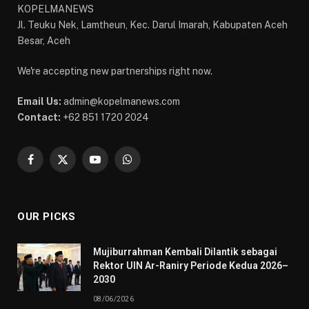
KOPELMANEWS
Jl. Teuku Nek, Lamtheun, Kec. Darul Imarah, Kabupaten Aceh
Besar, Aceh
We're accepting new partnerships right now.
Email Us:
admin@kopelmanews.com
Contact:
+62 851 1720 2024
Facebook
X
YouTube
WhatsApp
(Twitter)
OUR PICKS
Mujiburrahman Kembali Dilantik sebagai
Rektor UIN Ar-Raniry Periode Kedua 2026–
2030
08/06/2026