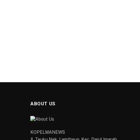
ABOUT US
KOPELMANEWS
Jl. Teuku Nek, Lamtheun, Kec. Darul Imarah,