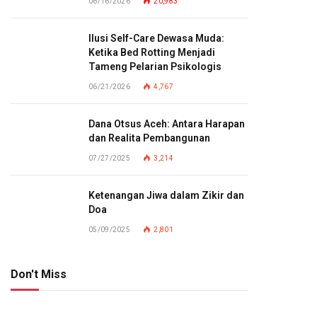
06/16/2026
20,983
Ilusi Self-Care Dewasa Muda:
Ketika Bed Rotting Menjadi
Tameng Pelarian Psikologis
06/21/2026
4,767
Dana Otsus Aceh: Antara Harapan
dan Realita Pembangunan
07/27/2025
3,214
Ketenangan Jiwa dalam Zikir dan
Doa
05/09/2025
2,801
Don't Miss