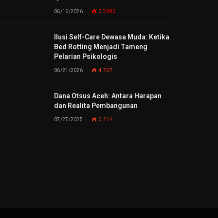
06/16/2026
20,983
Ilusi Self-Care Dewasa Muda: Ketika
Bed Rotting Menjadi Tameng
Pelarian Psikologis
06/21/2026
4,767
Dana Otsus Aceh: Antara Harapan
dan Realita Pembangunan
07/27/2025
3,214