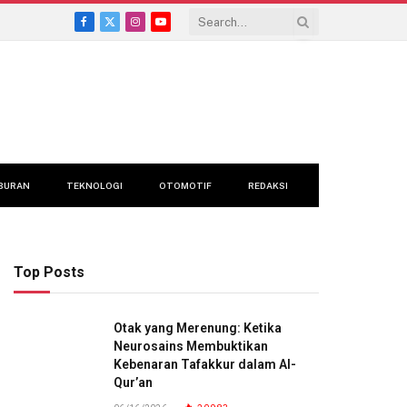
Facebook
X
Instagram
YouTube
(Twitter)
BURAN
TEKNOLOGI
OTOMOTIF
REDAKSI
Top Posts
Otak yang Merenung: Ketika
Neurosains Membuktikan
Kebenaran Tafakkur dalam Al-
Qur’an