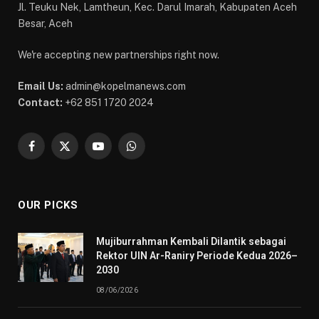
Jl. Teuku Nek, Lamtheun, Kec. Darul Imarah, Kabupaten Aceh
Besar, Aceh
We're accepting new partnerships right now.
Email Us:
admin@kopelmanews.com
Contact:
+62 851 1720 2024
Facebook
X
YouTube
WhatsApp
(Twitter)
OUR PICKS
Mujiburrahman Kembali Dilantik sebagai
Rektor UIN Ar-Raniry Periode Kedua 2026–
2030
08/06/2026