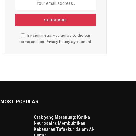
By signing up, you agree to the our
terms and our
Privacy Policy
agreement.
MOST POPULAR
Otak yang Merenung: Ketika
Neurosains Membuktikan
Kebenaran Tafakkur dalam Al-
Qur’an