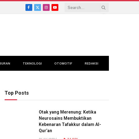
Facebook
X
Instagram
YouTube
(Twitter)
BURAN
TEKNOLOGI
OTOMOTIF
REDAKSI
Top Posts
Otak yang Merenung: Ketika
Neurosains Membuktikan
Kebenaran Tafakkur dalam Al-
Qur’an