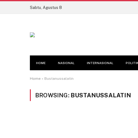
Sabtu, Agustus 8
HOME
NASIONAL
INTERNASIONAL
POLITI
Home
»
Bustanussalatin
BROWSING:
BUSTANUSSALATIN