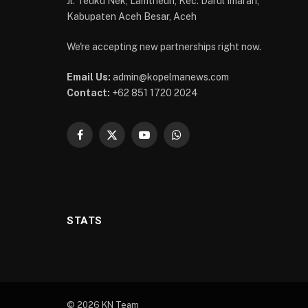
Jl. Teuku Nek, Lamtheun, Kec. Darul Imarah,
Kabupaten Aceh Besar, Aceh
We're accepting new partnerships right now.
Email Us:
admin@kopelmanews.com
Contact:
+62 851 1720 2024
Facebook
X
YouTube
WhatsApp
(Twitter)
STATS
© 2026 KN Team