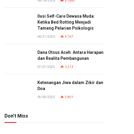
06/16/2026
21,001
Ilusi Self-Care Dewasa Muda:
Ketika Bed Rotting Menjadi
Tameng Pelarian Psikologis
06/21/2026
4,767
Dana Otsus Aceh: Antara Harapan
dan Realita Pembangunan
07/27/2025
3,214
Ketenangan Jiwa dalam Zikir dan
Doa
05/09/2025
2,801
Don't Miss