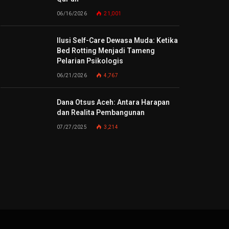
06/16/2026
21,001
Ilusi Self-Care Dewasa Muda: Ketika
Bed Rotting Menjadi Tameng
Pelarian Psikologis
06/21/2026
4,767
Dana Otsus Aceh: Antara Harapan
dan Realita Pembangunan
07/27/2025
3,214