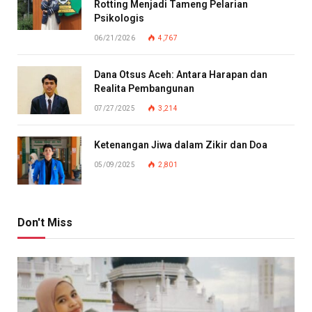
Rotting Menjadi Tameng Pelarian
Psikologis
06/21/2026
4,767
Dana Otsus Aceh: Antara Harapan dan
Realita Pembangunan
07/27/2025
3,214
Ketenangan Jiwa dalam Zikir dan Doa
05/09/2025
2,801
Don't Miss