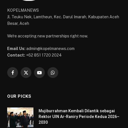
KOPELMANEWS
Jl. Teuku Nek, Lamtheun, Kec. Darul Imarah, Kabupaten Aceh
Besar, Aceh
We're accepting new partnerships right now.
Email Us:
admin@kopelmanews.com
Contact:
+62 851 1720 2024
Facebook
X
YouTube
WhatsApp
(Twitter)
OUR PICKS
Mujiburrahman Kembali Dilantik sebagai
Rektor UIN Ar-Raniry Periode Kedua 2026–
2030