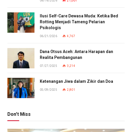
06/16/2026
21,001
Ilusi Self-Care Dewasa Muda: Ketika Bed
Rotting Menjadi Tameng Pelarian
Psikologis
06/21/2026
4,767
Dana Otsus Aceh: Antara Harapan dan
Realita Pembangunan
07/27/2025
3,214
Ketenangan Jiwa dalam Zikir dan Doa
05/09/2025
2,801
Don't Miss